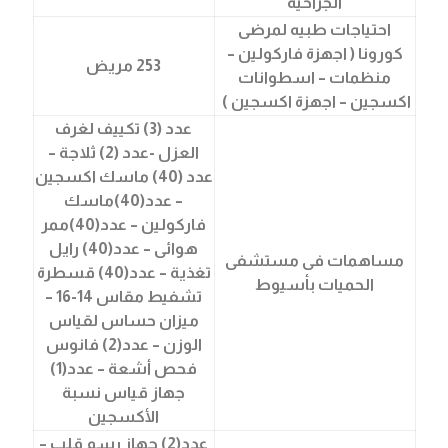
الجراحية
احتياجات طبيه لمرضى
كورونا ( اجهزة فاركولين –
253 مريض
منظمات – اسطوانات
اكسجين – اجهزة اكسجين )
عدد (3) تكييف لغرف
العزل -عدد (2) ثلاجة –
عدد (40) ماسك اكسجين
– عدد(40)ماسك
فاركولين – عدد(40)ممر
هوائى – عدد(40) رايل
مساهمات فى مستشفى
تغذية – عدد(40) قسطرة
الحميات بأسيوط
تشفيط مقاس 14-16 –
ميزان حساس لقياس
الوزن – عدد(2) فانوس
فحص أشعة – عدد(1)
جهاز قياس نسبة
الأكسجين
عدد(2) جهاز رسم قلب –