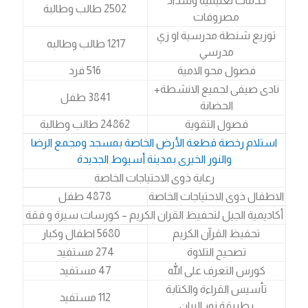
خدمات تعليمية وسداد
2502 طالب وطالبة
مصروفات
توزيع شنطة مدرسية او زي
1217 طالب وطالبه
مدرسي
فصول محو الامية
516 فرد
نادى صيفى لجميع الانشطة+
3841 طفل
الحضانة
فصول التقوية
24862 طالب وطالبة
استلام رخصة قطعة الأرض الخاصة بمسجد ومجمع الرضا
والنور الخيرى بمدينة أسيوط الجديدة
رعاية ذوى الاحتياجات الخاصة
الاطفال ذوى الاحتياجات الخاصة
4878 طفل
أكاديمية الجيل لتحفيظ القران الكريم – كورسات سيرة و فقة
تحفيظ القرآن الكريم
5680 اطفال وكبار
تصحيح التلاوة
274 مستفيد
كورس التعرف على الله
47 مستفيد
تأسيس القراءة والكتابة
112 مستفيد
بطريقة نور البيان