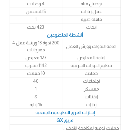
توصيل مياه
4 وصلات
عمل زيارات
5 للمسنين
قافلة طبية
1
ابحاث
423 بحث
أنشطة المتطوعين
200 ندوة 13 ورشة عمل 4
اقامة الندوات وورش العمل
مهرجانات
اقامة المعارض
123 معرض
تنظيم الدورات التدريبية
1142 متدرب
حفلات
10 حفلات
اجتماعات
40
معسكر
1
ايفنتات
8
زيارات
16 زياره
إنجازات الفرق التطوعيه بالجمعية
فريق GX
حملات توعيه لمكافحة التدخين