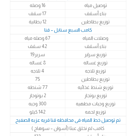
توصيل مياه
16 وصله
بناء أسقف
17 سقف
توزيع بطاطين
12 بطانية
كامب السبع سنابل – قنا
وصلات المياه
67 وصله مياه
بناء أسقف
42 سقف
توزيع سراير
سرير19
توزيع غساله
8 غساله
توزيع تلاجه
4 تلاجه
توزيع بطاطين
75
توزيع شنط غذائيه
77 شنطه
توزيع بوتجاز
2 بوتوجاز
توزيع وجبات مطهيه
300 وجبه
توزيع لحمه
142 كيلو
تم توصيل خط المياه فى محافظه قنا قريه عزبه الصفيح
كامب لم نخلق عبثا (أسوان – سوهاج )