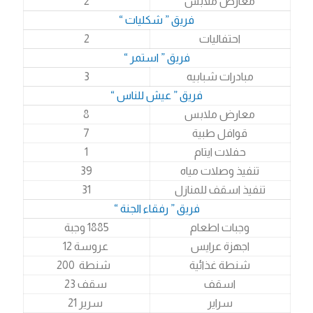
معارض ملابس
2
فريق ” شكليات “
احتفاليات
2
فريق ” استمر “
مبادرات شبابيه
3
فريق ” عيش للناس “
معارض ملابس
8
قوافل طبية
7
حفلات ايتام
1
تنفيذ وصلات مياه
39
تنفيذ اسقف للمنازل
31
فريق ” رفقاء الجنة “
وجبات اطعام
1885 وجبة
اجهزة عرايس
عروسة 12
شنطة غذائية
شنطة 200
اسقف
سقف 23
سراير
سرير 21