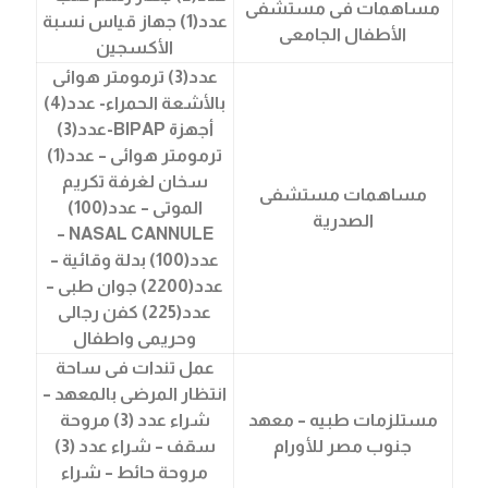
مساهمات فى مستشفى
عدد(1) جهاز قياس نسبة
الأطفال الجامعى
الأكسجين
عدد(3) ترمومتر هوائى
بالأشعة الحمراء- عدد(4)
أجهزة
BIPAP
-عدد(3)
ترمومتر هوائى – عدد(1)
سخان لغرفة تكريم
مساهمات مستشفى
الموتى – عدد(100)
الصدرية
–
NASAL CANNULE
عدد(100) بدلة وقائية –
عدد(2200) جوان طبى –
عدد(225) كفن رجالى
وحريمى واطفال
عمل تندات فى ساحة
انتظار المرضى بالمعهد –
مستلزمات طبيه – معهد
شراء عدد (3) مروحة
جنوب مصر للأورام
سقف – شراء عدد (3)
مروحة حائط – شراء