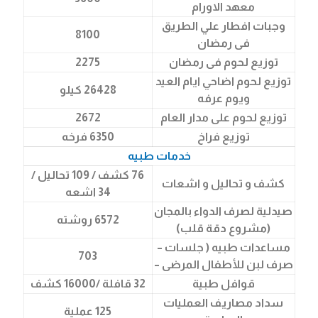
معهد الاورام
وجبات افطار علي الطريق
8100
فى رمضان
توزيع لحوم فى رمضان
2275
توزيع لحوم اضاحي ايام العيد
26428 كيلو
ويوم عرفه
توزيع لحوم على مدار العام
2672
توزيع فراخ
6350 فرخه
خدمات طبيه
76 كشف / 109 تحاليل /
كشف و تحاليل و اشعات
34 اشعه
صيدلية لصرف الدواء بالمجان
6572 روشته
(مشروع دقة قلب)
مساعدات طبيه ( جلسات –
703
صرف لبن للأطفال المرضى –
قوافل طبية
32 قافلة /16000 كشف
سداد مصاريف العمليات
125 عملية