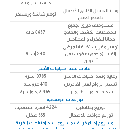
ديسبنسر مياه
وحدة الغسيل الكلوي للأطفال
توفير شاشة وريسيفر
بالقصر العيني
مستوصف خيرى بجميع
التخصصات الكشف والعلاج
8657 حاله
مجانا للفقراء والمحتاجين
توفير مقر إستضافة لمرضى
القلب (مجدى يعقوب) فى
840 أسرة
أسوان
إعانات لسد احتياجات الأسر
رعاية وسد احتياجات الاسر
3785 أسرة
تيسير الزواج لغير القادرين
410 عروسه
سداد الديون للغارمين
465 فرد واسرة
توزيعات موسمية
توزيع بطاطين
4224 أسرة مستفيدة
توزيع جواكت للاطفال
555 طفل
مشروع إحياء قرية / مشروع لسد احتياجات القرية