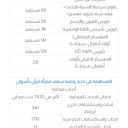
علوم شرعيه( السيرة-الحديث-
69 مستفيد
فقه-سنه-تجويد-تفسير)
كورس الفنون والرسم
86 مستفيد
كورس تأسيس اللغة الإنجليزية
36 مستفيد
المعسكر الرمضانى(
141 مستفيد
أولاد،أطفال ، سيدات)
كورس UC math
126 مستفيد
المعسكر الصيفى(أولاد،
231
أطفال، سيدات)
المساهمة فى حديد وصبة سقف مقرأة قرآن بأسوان
أبحاث ميدانيه
اجمالى الابحاث الميدانية
اكثر من 7420 بحث ميدانى
ابحاث واستكشافات اجري
941
لرزقك
ابحاث واستكشافات احياء قرية
1710
ابحاث المدرسة الفكرية
13