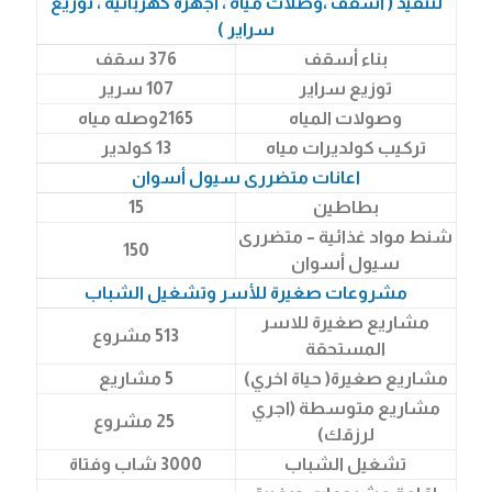
لتنفيذ ( أسقف ،وصلات مياه ، أجهزة كهربائية ، توزيع
سراير )
بناء أسقف
376 سقف
توزيع سراير
107 سرير
وصولات المياه
2165وصله مياه
تركيب كولديرات مياه
13 كولدير
اعانات متضررى سيول أسوان
بطاطين
15
شنط مواد غذائية – متضررى
150
سيول أسوان
مشروعات صغيرة للأسر وتشغيل الشباب
مشاريع صغيرة للاسر
513 مشروع
المستحقة
مشاريع صغيرة( حياة اخري)
5 مشاريع
مشاريع متوسطة (اجري
25 مشروع
لرزقك)
تشغيل الشباب
3000 شاب وفتاة